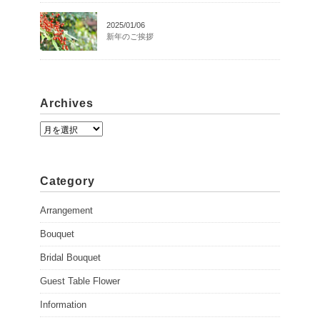
2025/01/06
新年のご挨拶
Archives
A
r
c
h
Category
i
v
Arrangement
e
Bouquet
s
Bridal Bouquet
Guest Table Flower
Information