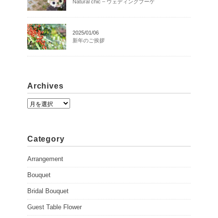
Natural chic – ウェディングブーケ
2025/01/06
新年のご挨拶
Archives
A
r
c
h
Category
i
v
Arrangement
e
Bouquet
s
Bridal Bouquet
Guest Table Flower