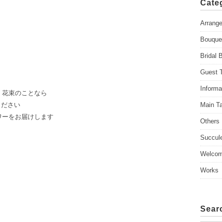
Cate
i
v
Arrang
e
Bouque
s
Bridal 
Guest T
Informa
、花束のことなら
Main Ta
ください
ワーをお届けします
Others
Succul
Welcom
Works
Sear