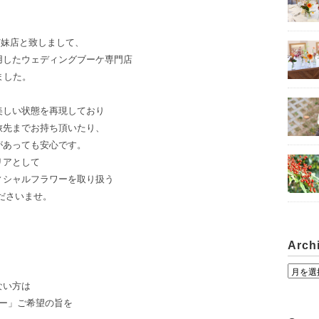
)の姉妹店と致しまして、
用したウェディングブーケ専門店
しました。
美しい状態を再現しており
旅先までお持ち頂いたり、
があっても安心です。
リアとして
ィシャルフラワーを取り扱う
りくださいませ。
Arch
A
ない方は
r
c
ラワー」ご希望の旨を
h