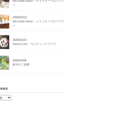
Mini bottle flower – ゲストテーブルフラワ
ー
2025/02/13
Mini bottle flower – メインテーブルフラワ
ー
2025/01/22
Natural chic – ウェディングブーケ
2025/01/06
新年のご挨拶
ives