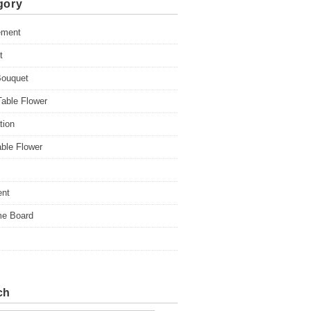
gory
ement
t
Bouquet
able Flower
tion
ble Flower
ent
e Board
ch