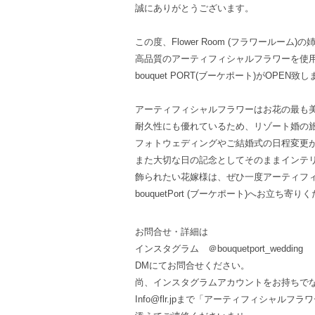
誠にありがとうございます。
この度、Flower Room (フラワールーム
高品質のアーティフィシャルフラワーを使
bouquet PORT(ブーケポート)がOPEN致
アーティフィシャルフラワーはお花の最も
耐久性にも優れているため、リゾート婚の
フォトウェディングやご結婚式の日程変更
また大切な日の記念としてそのままインテ
飾られたい花嫁様は、ぜひ一度アーティフ
bouquetPort (ブーケポート)へお立ち寄
お問合せ・詳細は
インスタグラム ＠bouquetport_wedding
DMにてお問合せください。
尚、インスタグラムアカウントをお持ちで
Info@flr.jpまで「アーティフィシャルフ